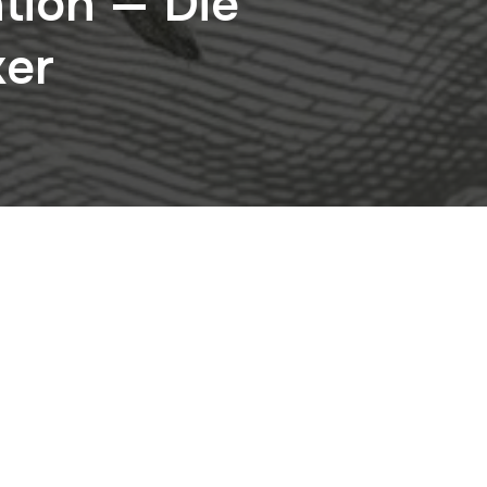
tion — Die
ker
7/2018