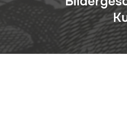
Bilderges
Ku
Ausstellung im Focke Museum, 
Ausstellungsdesign: Funkelbach
Videoinstallationen/Animationen: