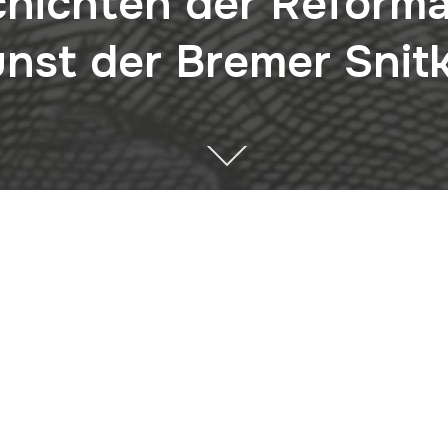
chichten der Reforma
nst der Bremer Snit
Bremer Landesmuseum für Kunst und Kulturgeschichte 201
 Dennis Siebold